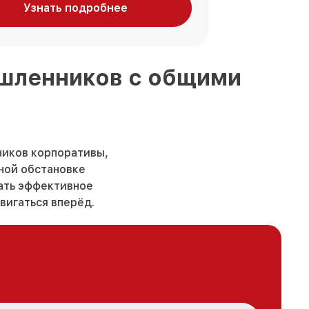
Узнать подробнее
ышленников
с общими
ников корпоративы,
ьной обстановке
вать эффективное
вигаться вперёд.