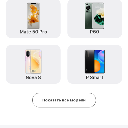
Замена экрана P30 Pro Huawei
Замена аккумулятора P30 Pro H
Mate 50 Pro
P60
Замена задней крышки P30 Pro
Обновление ПО P30 Pro Huawei
Замена стекла P30 Pro Huawei
Замена датчика приближения P
Nova 8
P Smart
Замена антенны P30 Pro Huawei
Замена вибромотора P30 Pro H
Показать все модели
Замена голосового динамика P3
Чистка динамика, микрофонов о