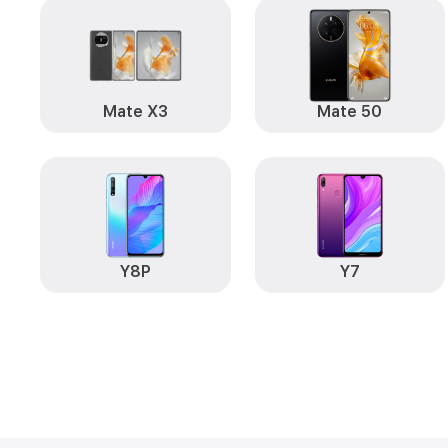
Mate X3
Mate 50
Y8P
Y7