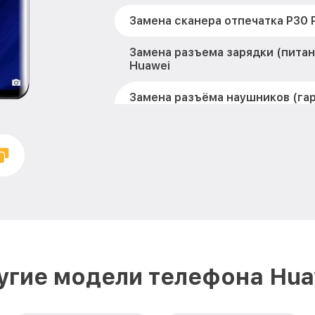
Замена сканера отпечатка P30 
Замена разъема зарядки (питан
Huawei
Замена разъёма наушников (га
Pro Huawei
Замена элемента P30 Pro Huawe
Замена NFC антенны P30 Pro Hu
Замена кнопок громкости P30 P
Защита гидрогелевой пленкой P
Замена основной камеры P30 Pr
угие модели телефона Hua
Замена микрофона P30 Pro Hua