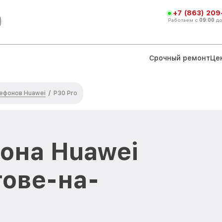
+7 (863) 209
Работаем с
09:00
д
Срочный ремонт
Це
ефонов Huawei
/
P30 Pro
она Huawei
тове-на-