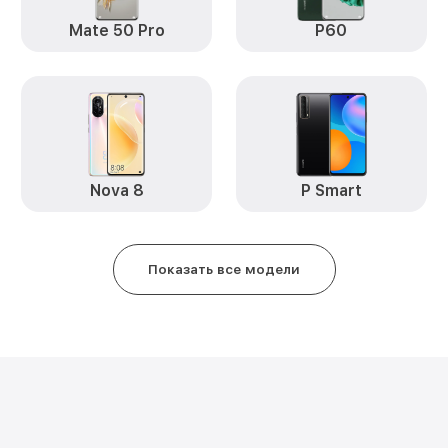
Замена задней крышки P30 Hua
Mate 50 Pro
P60
Обновление ПО P30 Huawei
Замена стекла P30 Huawei
Замена датчика приближения P
Nova 8
P Smart
Замена антенны P30 Huawei
Замена вибромотора P30 Huawe
Показать все модели
Замена голосового динамика P
Чистка динамика, микрофонов о
разбором) P30 Huawei