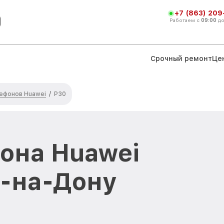
+7 (863) 209
Работаем с
09:00
д
Срочный ремонт
Це
ефонов Huawei
/
P30
она Huawei
е-на-Дону