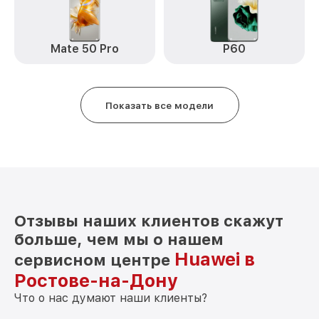
Замена датчика приближения nova 11i
от 590₽
Huawei
Mate 50 Pro
P60
Замена антенны nova 11i Huawei
от 490₽
Замена вибромотора nova 11i Huawei
от 490₽
Показать все модели
Замена голосового динамика nova 11i
от 490₽
Huawei
Чистка динамика, микрофонов от пыли
от 1790₽
(с разбором) nova 11i Huawei
Отзывы наших клиентов скажут
больше, чем мы о нашем
Huawei в
сервисном центре
Ростове-на-Дону
Что о нас думают наши клиенты?