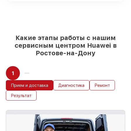
и надежных реплик с возможностью
выбрать
– с учётом всех запросов
85%
работ быстро и без задержек, при
немедленном начале работ
Какие этапы работы с нашим
сервисным центром Huawei в
Ростове-на-Дону
1
Прием и доставка
Диагностика
Ремонт
Результат