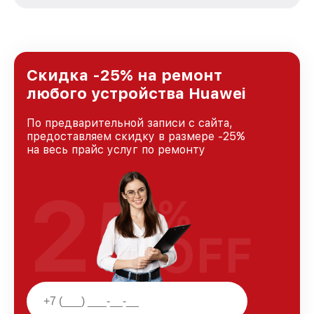
зависимости от сложности поломки. Мы
стремимся к тому, чтобы каждый клиент был
удовлетворен скоростью и качеством
предоставляемых услуг. Наша цель — стать
лучшим сервисным центром Huawei в городе
Ростове-на-Дону, постоянно повышая уровень
Скидка -25% на ремонт
доверия и лояльности наших клиентов.
любого устройства Huawei
По предварительной записи с сайта,
предоставляем скидку в размере -25%
на весь прайс услуг по ремонту
25
%
OFF