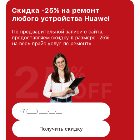
лучшим сервисным центром Huawei в городе
Ростове-на-Дону, постоянно повышая уровень
Скидка -25% на ремонт
доверия и лояльности наших клиентов.
любого устройства Huawei
По предварительной записи с сайта,
предоставляем скидку в размере -25%
на весь прайс услуг по ремонту
25
%
OFF
Получить скидку