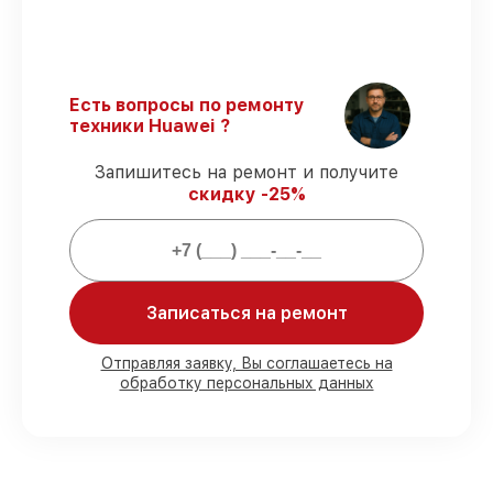
Сертифицированные инженеры
–
мастера проходят строгий отбор и
регулярное обучение.
Выполнение работ вовремя
–
Есть вопросы по ремонту
соблюдаем сроки восстановления
техники Huawei ?
телефона nova 11, согласованные с
клиентом.
Запишитесь на ремонт и получите
Подтвержденная гарантия
–
скидку -25%
предоставляем официальное
гарантийное сопровождение после
восстановления.
Мы гарантируем:
Записаться на ремонт
80%
работ с возможностью
Отправляя заявку, Вы соглашаетесь на
обработку персональных данных
присутствовать
90%
комплектующих для телефонов на
складе или доступны для быстрой
доставки
Подбор оригинальных комплектующих