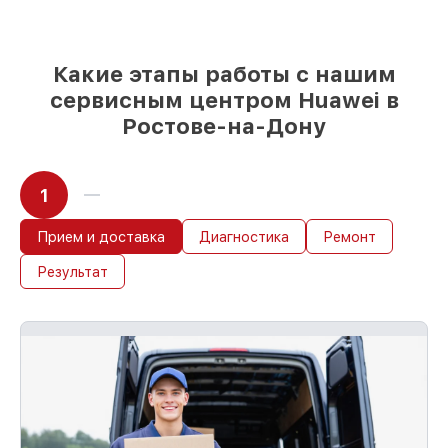
и надежных реплик с возможностью
выбрать
– с учётом всех запросов
85%
работ в течение пары часов, при
немедленном начале работ
Какие этапы работы с нашим
сервисным центром Huawei в
Ростове-на-Дону
1
Прием и доставка
Диагностика
Ремонт
Результат