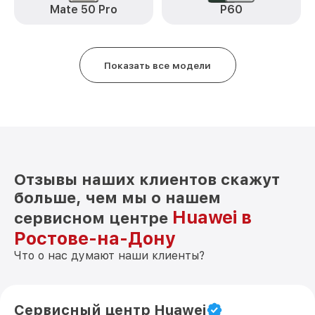
Замена антенны nova 11 Huawei
от 490₽
Mate 50 Pro
P60
Замена вибромотора nova 11 Huawei
от 490₽
Замена голосового динамика nova 11
Показать все модели
от 490₽
Huawei
Чистка динамика, микрофонов от пыли
от 1790₽
(с разбором) nova 11 Huawei
Отзывы наших клиентов скажут
больше, чем мы о нашем
Huawei в
сервисном центре
Ростове-на-Дону
Что о нас думают наши клиенты?
Сервисный центр Huawei